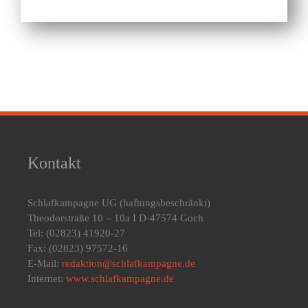
Kontakt
Schlafkampagne UG
(haftungsbeschränkt)
Theodorstraße 10 – 10a I D-47574 Goch
Tel: (02823) 41920-27
Fax: (02823) 97572-16
E-Mail:
redaktion@schlafkampagne.de
Internet:
www.schlafkampagne.de