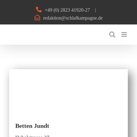
Zum
+49 (0) 2823 41920-27
|
Inhalt
redaktion@schlafkampagne.de
springen
Betten Jundt