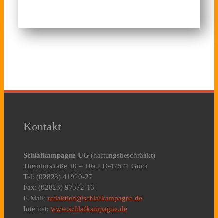
Kontakt
Schlafkampagne UG
(haftungsbeschränkt)
Theodorstraße 10 – 10a I D-47574 Goch
Tel: (02823) 41920-27
Fax: (02823) 97572-16
E-Mail:
redaktion@schlafkampagne.de
Internet:
www.schlafkampagne.de