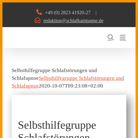
Zum
+49 (0) 2823 41920-27
|
Inhalt
redaktion@schlafkampagne.de
springen
Selbsthilfegruppe Schlafstörungen und
Schlafapnoe
Selbsthilfegruppe Schlafstörungen und
Schlafapnoe
2020-10-07T09:23:08+02:00
Selbsthilfegruppe
Schlafstörungen