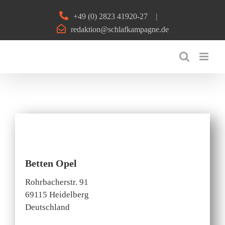
Zum
+49 (0) 2823 41920-27
|
Inhalt
redaktion@schlafkampagne.de
springen
Betten Opel
Rohrbacherstr. 91
69115 Heidelberg
Deutschland