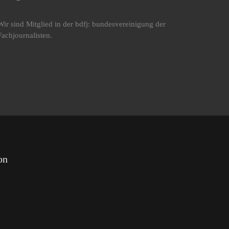
Wir sind Mitglied in der bdfj: bundesvereinigung der
Fachjournalisten.
on