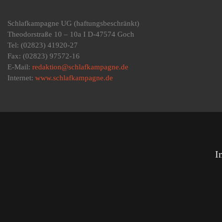
Schlafkampagne UG
(haftungsbeschränkt)
Theodorstraße 10 – 10a I D-47574 Goch
Tel: (02823) 41920-27
Fax: (02823) 97572-16
E-Mail:
redaktion@schlafkampagne.de
Internet:
www.schlafkampagne.de
I