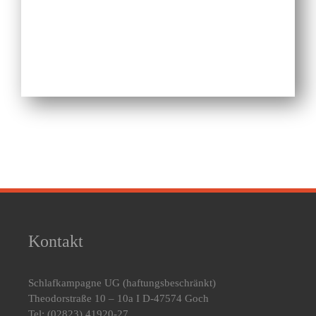
Kontakt
Schlafkampagne UG
(haftungsbeschränkt)
Theodorstraße 10 – 10a I D-47574 Goch
Tel: (02823) 41920-27