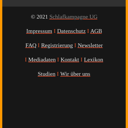
© 2021
Schlafkampagne UG
Impressum
I
Datenschutz
I
AGB
FAQ
I
Registrierung
I
Newsletter
I
Mediadaten
I
Kontakt
I
Lexikon
Studien
I
Wir über uns
Youtube
Facebook
Twitter
Instagram
Podcast
Alexa
Schlafcoach
Quick
Link