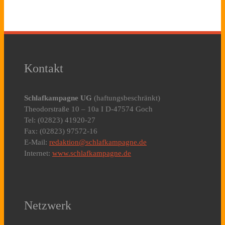
Kontakt
Schlafkampagne UG
(haftungsbeschränkt)
Theodorstraße 10 – 10a I D-47574 Goch
Tel: (02823) 41920-27
Fax: (02823) 97572-16
E-Mail:
redaktion@schlafkampagne.de
Internet:
www.schlafkampagne.de
Netzwerk