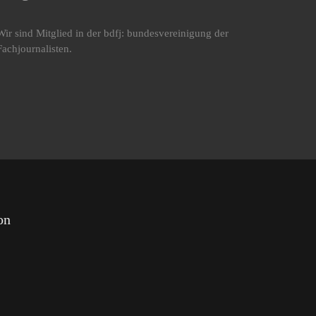
Wir sind Mitglied in der bdfj: bundesvereinigung der
Fachjournalisten.
on