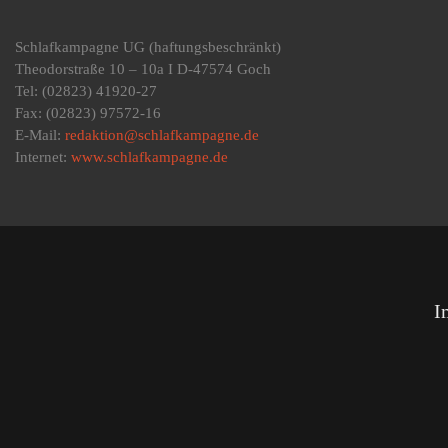
Schlafkampagne UG
(haftungsbeschränkt)
Theodorstraße 10 – 10a I D-47574 Goch
Tel: (02823) 41920-27
Fax: (02823) 97572-16
E-Mail:
redaktion@schlafkampagne.de
Internet:
www.schlafkampagne.de
I