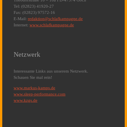
Theodorstraße 10 – 10a I D-47574 Goch
Tel: (02823) 41920-27
Fax: (02823) 97572-16
E-Mail:
redaktion@schlafkampagne.de
Internet:
www.schlafkampagne.de
Netzwerk
Interessante Links aus unserem Netzwerk.
Schauen Sie mal rein!
www.markus-kamps.de
www.sleep-performance.com
www.kzgs.de