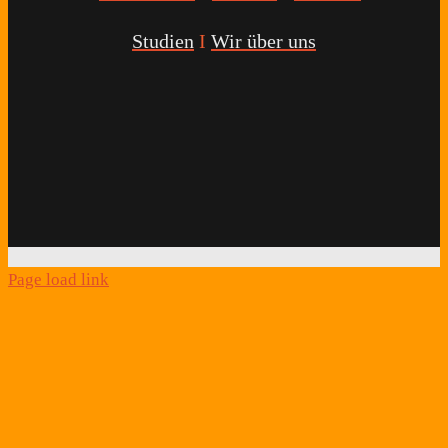
Studien
I
Wir über uns
Youtube
Facebook
Twitter
Instagram
Podcast
Alexa
Schlafcoach
Quick
Link
Page load link