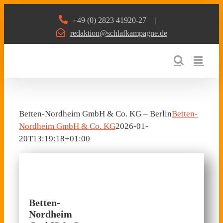
Zum
+49 (0) 2823 41920-27
|
Inhalt
redaktion@schlafkampagne.de
springen
Betten-Nordheim GmbH & Co. KG – Berlin
Betten-
Nordheim GmbH & Co. KG
2026-01-
20T13:19:18+01:00
Betten-
Nordheim